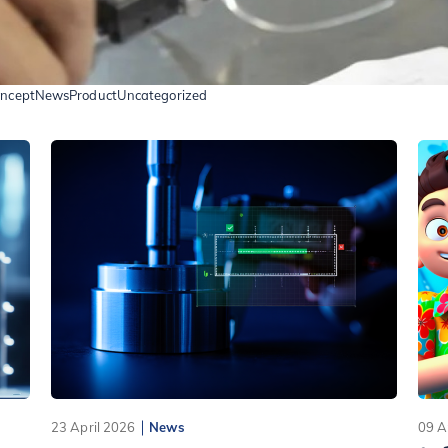
oncept
News
Product
Uncategorized
23 April 2026
News
09 A