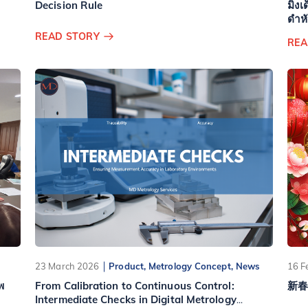
Decision Rule
มิงเ
ดำหั
READ STORY
REA
23 March 2026
Product, Metrology Concept, News
16 F
พ
From Calibration to Continuous Control:
新春
Intermediate Checks in Digital Metrology