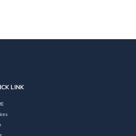
ICK LINK
ME
ices
p
s