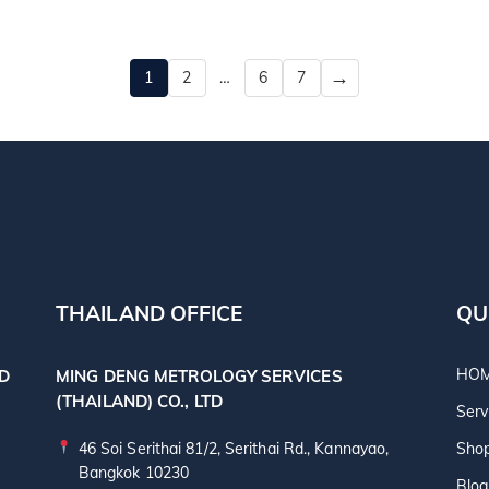
1
2
…
6
7
THAILAND OFFICE
QU
HO
TD
MING DENG METROLOGY SERVICES
(THAILAND) CO., LTD
Serv
46 Soi Serithai 81/2, Serithai Rd., Kannayao,
Sho
Bangkok 10230
Blog