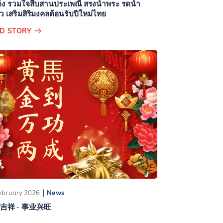
ด็ง รวมใจสืบสานประเพณี สรงน้ำพระ รดน้ำ
ว เสริมสิริมงคลต้อนรับปีใหม่ไทย
D STORY
ebruary 2026
News
吉祥 · 事业兴旺